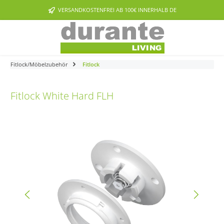
Zum Hauptinhalt springen
VERSANDKOSTENFREI AB 100€ INNERHALB DE
Fitlock/Möbelzubehör
Fitlock
Fitlock White Hard FLH
Bildergalerie überspringen