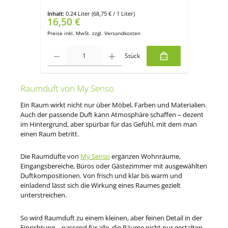
Inhalt:
0.24 Liter
(68,75 € / 1 Liter)
16,50 €
Verkaufspreis:
Regulärer Preis:
Preise inkl. MwSt. zzgl. Versandkosten
Produkt Anzahl: Gib den gewünschten Wert ein oder benutze die Sch
Stück
Raumduft von My Senso
Ein Raum wirkt nicht nur über Möbel, Farben und Materialien.
Auch der passende Duft kann Atmosphäre schaffen – dezent
im Hintergrund, aber spürbar für das Gefühl, mit dem man
einen Raum betritt.
Die Raumdüfte von
My Senso
ergänzen Wohnräume,
Eingangsbereiche, Büros oder Gästezimmer mit ausgewählten
Duftkompositionen. Von frisch und klar bis warm und
einladend lässt sich die Wirkung eines Raumes gezielt
unterstreichen.
So wird Raumduft zu einem kleinen, aber feinen Detail in der
Einrichtung – passend für alle, die Räume nicht nur gestalten,