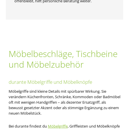
offenbleibt, hilft persönliche Beratung weiter.
Möbelbeschläge, Tischbeine
und Möbelzubehör
durante Möbelgriffe und Möbelknöpfe
Alles im Griff
Möbelgriffe sind kleine Details mit spürbarer Wirkung. Sie
Möbelgriffe in vielen Designs, Oberflächen und
verändern Küchenfronten, Schränke, Kommoden oder Badmöbel
Bohrabständen
oft mit wenigen Handgriffen – als dezenter Ersatzgriff, als
bewusst gesetzter Akzent oder als stimmige Ergänzung zu einem
neuen Möbelstück.
Bei durante findest du
Möbelgriffe
, Griffleisten und Möbelknöpfe