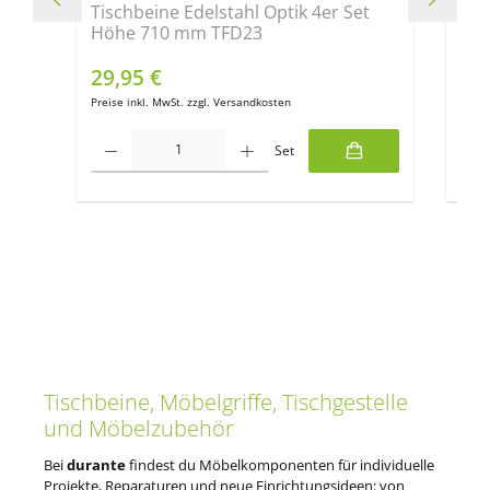
Tischbeine Edelstahl Optik 4er Set
My 
Höhe 710 mm TFD23
Rau
29,95 €
Inhal
Verkaufspreis:
Regulärer Preis:
32
Regu
Preise inkl. MwSt. zzgl. Versandkosten
Preis
Produkt Anzahl: Gib den gewünschten Wert ein oder benutze die Scha
Set
Produ
Tischbeine, Möbelgriffe, Tischgestelle
und Möbelzubehör
Bei
durante
findest du Möbelkomponenten für individuelle
Projekte, Reparaturen und neue Einrichtungsideen: von