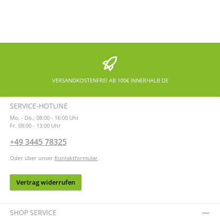
VERSANDKOSTENFREI AB 100€ INNERHALB DE
SERVICE-HOTLINE
Mo. - Do.: 08:00 - 16:00 Uhr
Fr. 08:00 - 13:00 Uhr
+49 3445 78325
Oder über unser
Kontaktformular
.
Vertrag widerrufen
SHOP SERVICE