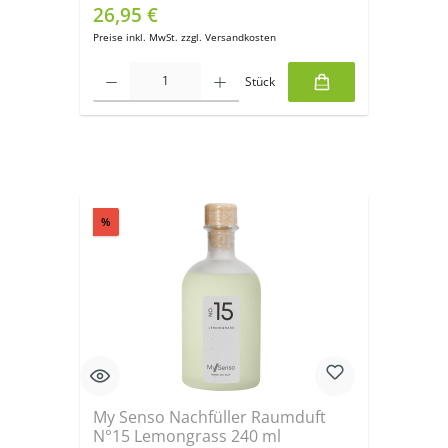
26,95 €
Regulärer Preis:
Preise inkl. MwSt. zzgl. Versandkosten
Produkt Anzahl: Gib den gewünschten Wert ein oder benutze die Sch
Stück
Produktgalerie überspringen
Rabatt
%
My Senso Nachfüller Raumduft
N°15 Lemongrass 240 ml