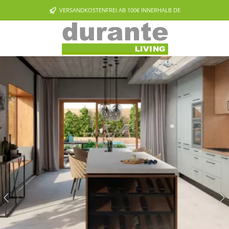
Zum Hauptinhalt springen
VERSANDKOSTENFREI AB 100€ INNERHALB DE
Slider überspringen