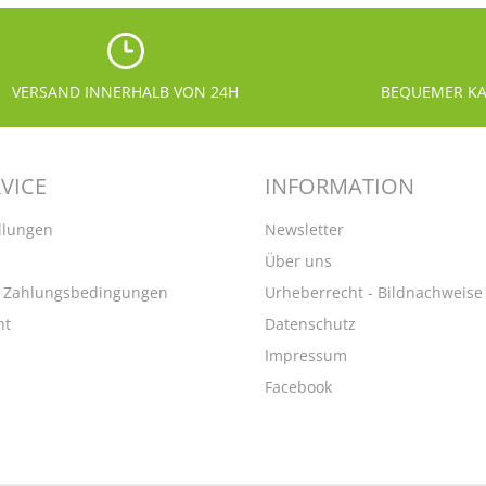
VERSAND INNERHALB VON 24H
BEQUEMER KA
VICE
INFORMATION
llungen
Newsletter
Über uns
d Zahlungsbedingungen
Urheberrecht - Bildnachweise
ht
Datenschutz
Impressum
Facebook