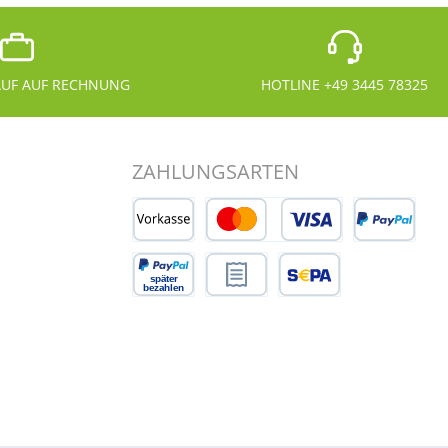
UF AUF RECHNUNG
HOTLINE +49 3445 78325
ZAHLUNGSARTEN
Vorkasse
Kredit- oder Debitkarte
PayPal
Später Bezahlen
Rechnungskauf
SEPA Lastschrift