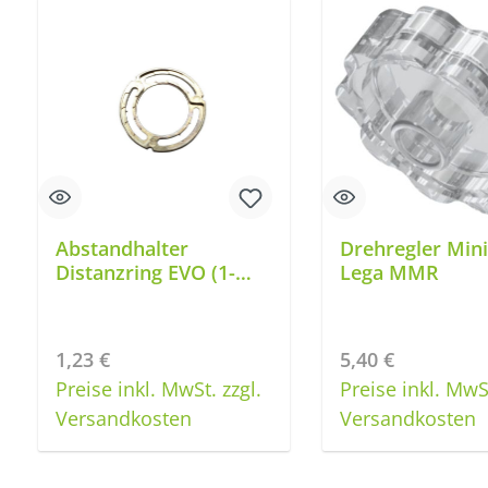
Produktgalerie überspringen
Abstandhalter
Drehregler Mini
Distanzring EVO (1-
Lega MMR
3mm) LD2
Regulärer Preis:
Regulärer Preis:
1,23 €
5,40 €
Preise inkl. MwSt. zzgl.
Preise inkl. MwSt
Produkt Anzahl: Gib den gewünschten Wert ein oder benu
Produkt Anzahl: G
Versandkosten
Versandkosten
Stück