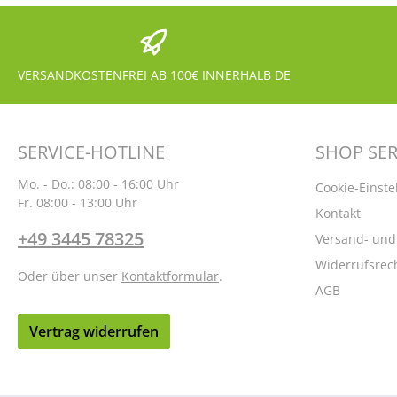
VERSANDKOSTENFREI AB 100€ INNERHALB DE
SERVICE-HOTLINE
SHOP SER
Mo. - Do.: 08:00 - 16:00 Uhr
Cookie-Einste
Fr. 08:00 - 13:00 Uhr
Kontakt
+49 3445 78325
Versand- un
Widerrufsrec
Oder über unser
Kontaktformular
.
AGB
Vertrag widerrufen