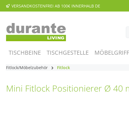
VERSANDKOSTENFREI AB 100€ INNERHALB DE
m Hauptinhalt springen
Zur Suche springen
Zur Hauptnavigation springen
TISCHBEINE
TISCHGESTELLE
MÖBELGRIFF
Fitlock/Möbelzubehör
Fitlock
Mini Fitlock Positionierer Ø 
Bildergalerie überspringen