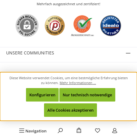
Mehrfach ausgezeichnet und zertifiziert!
UNSERE COMMUNITIES
Alle Preise inkl. gesetzl. Mehrwertsteuer zzgl.
Versandkosten
und ggf.
Diese Website verwendet Cookies, um eine bestmögliche Erfahrung bieten
Nachnahmegebühren, wenn nicht anders angegeben.
zu können.
Mehr Informationen ...
© 2026 durante GmbH - Alle Rechte vorbehalten.
Konfigurieren
Nur technisch notwendige
Alle Cookies akzeptieren
Du hast 0 Produkte
Navigation