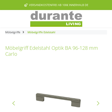
Zum Hauptinhalt springen
VERSANDKOSTENFREI AB 100€ INNERHALB DE
Möbelgriffe
Möbelgriffe Edelstahl
Möbelgriff Edelstahl Optik BA 96-128 mm
Carlo
Bildergalerie überspringen