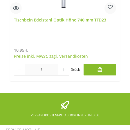
Tischbein Edelstahl Optik Höhe 740 mm TFD23
Regulärer Preis:
10,95 €
Preise inkl. MwSt. zzgl. Versandkosten
Produkt Anzahl: Gib den gewünschten Wert ein oder benutze die Schaltfläch
Stück
VERSANDKOSTENFREI AB 100€ INNERHALB DE
SERVICE-HOTLINE