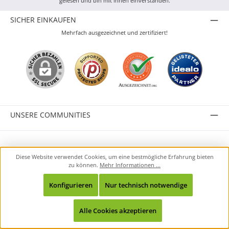
gelesen und bin mit ihnen einverstanden.
SICHER EINKAUFEN
Mehrfach ausgezeichnet und zertifiziert!
UNSERE COMMUNITIES
Alle Preise inkl. gesetzl. Mehrwertsteuer zzgl.
Versandkosten
und ggf.
Diese Website verwendet Cookies, um eine bestmögliche Erfahrung bieten
Nachnahmegebühren, wenn nicht anders angegeben.
zu können.
Mehr Informationen ...
© 2026 durante GmbH - Alle Rechte vorbehalten.
Konfigurieren
Nur technisch notwendige
Alle Cookies akzeptieren