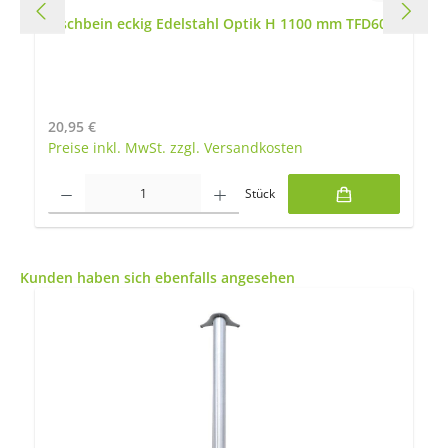
Tischbein eckig Edelstahl Optik H 1100 mm TFD60
Regulärer Preis:
20,95 €
Preise inkl. MwSt. zzgl. Versandkosten
Produkt Anzahl: Gib den gewünschten Wert ein oder benutze die Schaltfläch
Stück
Produktgalerie überspringen
Kunden haben sich ebenfalls angesehen