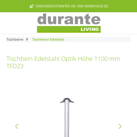
Zum Hauptinhalt springen
VERSANDKOSTENFREI AB 100€ INNERHALB DE
Tischbeine
Tischbeine Edelstahl
Tischbein Edelstahl Optik Höhe 1100 mm
TFD23
Bildergalerie überspringen