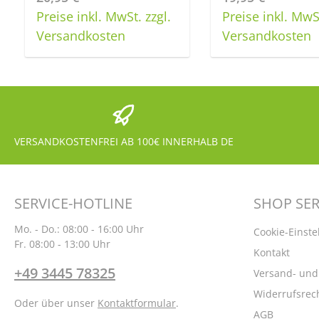
Preise inkl. MwSt. zzgl.
Preise inkl. MwSt
Produkt Anzahl: Gib den gewünschten Wert ein oder benu
Produkt Anzahl: G
Versandkosten
Versandkosten
Stück
VERSANDKOSTENFREI AB 100€ INNERHALB DE
SERVICE-HOTLINE
SHOP SER
Mo. - Do.: 08:00 - 16:00 Uhr
Cookie-Einste
Fr. 08:00 - 13:00 Uhr
Kontakt
+49 3445 78325
Versand- un
Widerrufsrec
Oder über unser
Kontaktformular
.
AGB