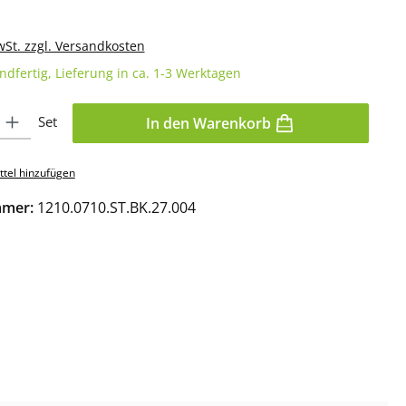
wSt. zzgl. Versandkosten
ndfertig, Lieferung in ca. 1-3 Werktagen
l: Gib den gewünschten Wert ein oder benutze die Schaltflächen 
Set
In den Warenkorb
tel hinzufügen
mmer:
1210.0710.ST.BK.27.004