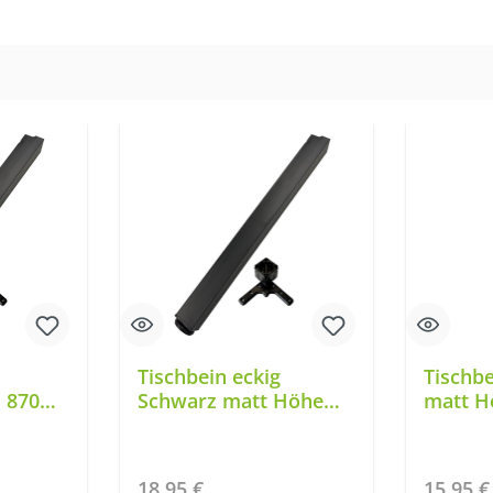
Tischbein eckig
Tischb
 870
Schwarz matt Höhe
matt H
710 mm TFD60
TFD23
Regulärer Preis:
Regulär
18,95 €
15,95 €