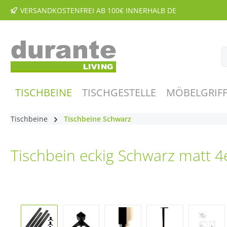
VERSANDKOSTENFREI AB 100€ INNERHALB DE
m Hauptinhalt springen
Zur Suche springen
Zur Hauptnavigation springen
TISCHBEINE
TISCHGESTELLE
MÖBELGRIFF
Tischbeine
Tischbeine Schwarz
Tischbein eckig Schwarz matt 
Bildergalerie überspringen