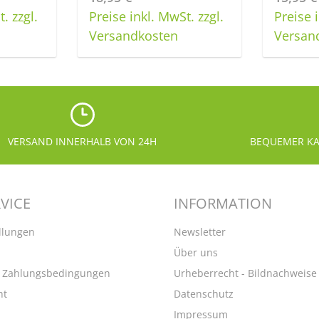
. zzgl.
Preise inkl. MwSt. zzgl.
Preise 
tze die Schaltflächen um die Anzahl zu erhöhen oder zu reduzier
ib den gewünschten Wert ein oder benutze die Schaltflächen um di
Produkt Anzahl: Gib den gewünschten Wert ein
Produkt
Versandkosten
Versan
Stück
Stück
VERSAND INNERHALB VON 24H
BEQUEMER KA
VICE
INFORMATION
llungen
Newsletter
Über uns
d Zahlungsbedingungen
Urheberrecht - Bildnachweise
ht
Datenschutz
Impressum