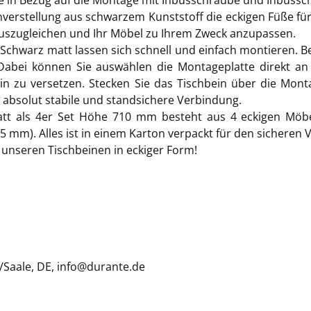
e in Bezug auf die Montage mit Inbusschraube und Inbussch
nverstellung aus schwarzem Kunststoff die eckigen Füße fü
auszugleichen und Ihr Möbel zu Ihrem Zweck anzupassen.
Schwarz matt lassen sich schnell und einfach montieren. Bef
abei können Sie auswählen die Montageplatte direkt an d
inein zu versetzen. Stecken Sie das Tischbein über die Mo
ne absolut stabile und standsichere Verbindung.
att als 4er Set Höhe 710 mm besteht aus 4 eckigen Möbe
 mm). Alles ist in einem Karton verpackt für den sicheren 
 unseren Tischbeinen in eckiger Form!
/Saale, DE, info@durante.de