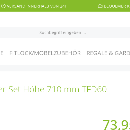
VERSAND INNERHALB VON 24H
BEQUEMER K
E
FITLOCK/MÖBELZUBEHÖR
REGALE & GAR
4er Set Höhe 710 mm TFD60
73,9
Regulärer Pr