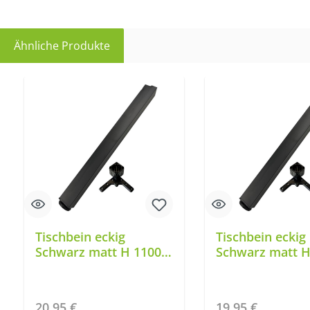
Ähnliche Produkte
Produktgalerie überspringen
Tischbein eckig
Tischbein eckig
Schwarz matt H 1100
Schwarz matt H
mm TFD60
mm TFD60
Regulärer Preis:
Regulärer Preis:
20,95 €
19,95 €