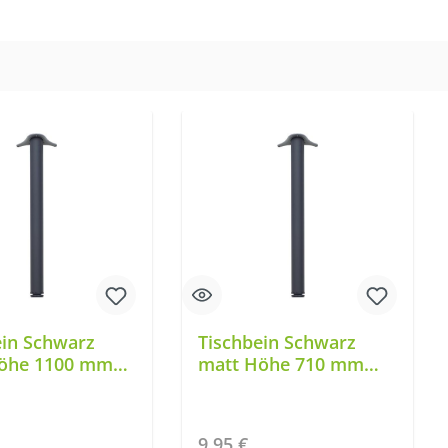
ein Schwarz
Tischbein Schwarz
öhe 1100 mm
matt Höhe 710 mm
TFD23
er Preis:
Regulärer Preis:
9,95 €