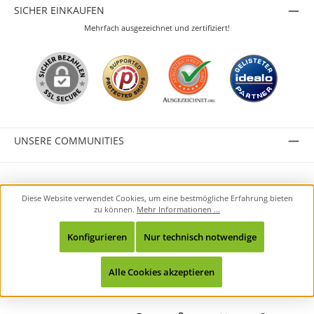
SICHER EINKAUFEN
Mehrfach ausgezeichnet und zertifiziert!
UNSERE COMMUNITIES
Alle Preise inkl. gesetzl. Mehrwertsteuer zzgl.
Versandkosten
und ggf.
Diese Website verwendet Cookies, um eine bestmögliche Erfahrung bieten
Nachnahmegebühren, wenn nicht anders angegeben.
zu können.
Mehr Informationen ...
© 2026 durante GmbH - Alle Rechte vorbehalten.
Konfigurieren
Nur technisch notwendige
Alle Cookies akzeptieren