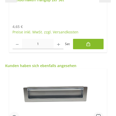
Regulärer Preis:
4,65 €
Preise inkl. MwSt. zzgl. Versandkosten
Produkt Anzahl: Gib den gewünschten Wert ein oder benutze die Schaltfläch
Set
Produktgalerie überspringen
Kunden haben sich ebenfalls angesehen