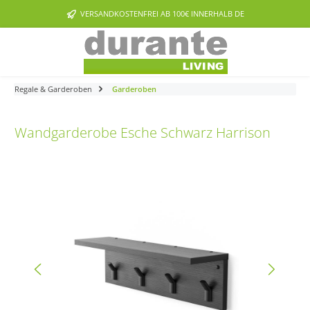
Zum Hauptinhalt springen
VERSANDKOSTENFREI AB 100€ INNERHALB DE
Regale & Garderoben
Garderoben
Wandgarderobe Esche Schwarz Harrison
Bildergalerie überspringen