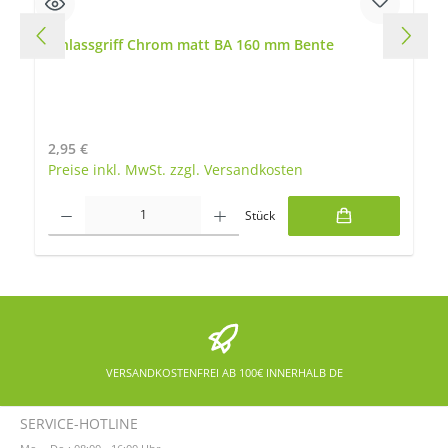
Einlassgriff Chrom matt BA 160 mm Bente
Regulärer Preis:
2,95 €
Preise inkl. MwSt. zzgl. Versandkosten
Produkt Anzahl: Gib den gewünschten Wert ein oder benutze die Schaltfläch
Stück
VERSANDKOSTENFREI AB 100€ INNERHALB DE
SERVICE-HOTLINE